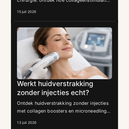
chirurgie: ontdek hoe collageenstimulatie,
hydratatie en microneedling uw huid
15 juli 2026
zichtbaar verfijnen en subtiel versterken.
Werkt huidverstrakking
zonder injecties echt?
Ontdek huidverstrakking zonder injecties
met collagen boosters en microneedling
voor een stevigere, gladdere huid met
13 juli 2026
natuurlijke uitstraling en glow.