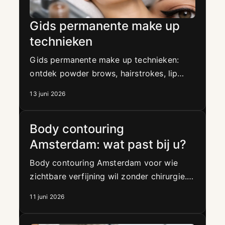
Gids permanente make up
technieken
Gids permanente make up technieken:
ontdek powder brows, hairstrokes, lip
blush en eyeliner, met verschillen,
13 juni 2026
huidtypes en aandachtspunten.
Body contouring
Amsterdam: wat past bij u?
Body contouring Amsterdam voor wie
zichtbare verfijning wil zonder chirurgie.
Ontdek welke behandeling past bij uw
11 juni 2026
lichaam, doelen en planning.