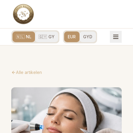
🇳🇱 NL
🇬🇾 GY
EUR
GYD
Alle artikelen