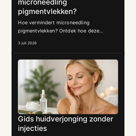
microneedling
pigmentvlekken?
Hoe vermindert microneedling
pigmentvlekken? Ontdek hoe deze
behandeling de huid vernieuwt, teint
3 juli 2026
egaliseert en zonneschade helpt
vervagen.
Gids huidverjonging zonder
injecties