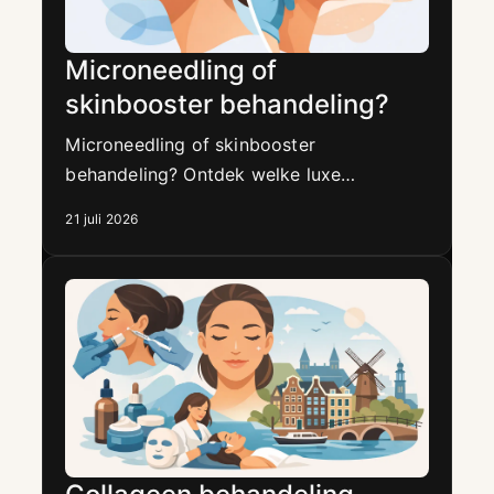
Microneedling of
skinbooster behandeling?
Microneedling of skinbooster
behandeling? Ontdek welke luxe
behandeling past bij acne-littekens,
21 juli 2026
pigment, droogtelijntjes, poriën en een
gezonde glow.