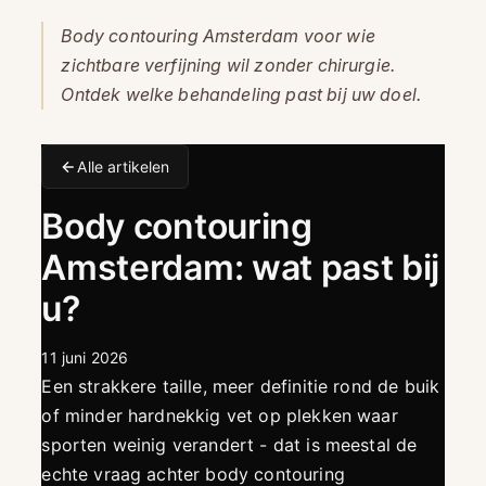
Body contouring Amsterdam voor wie
zichtbare verfijning wil zonder chirurgie.
Ontdek welke behandeling past bij uw doel.
Alle artikelen
Body contouring
Amsterdam: wat past bij
u?
11 juni 2026
Een strakkere taille, meer definitie rond de buik
of minder hardnekkig vet op plekken waar
sporten weinig verandert - dat is meestal de
echte vraag achter body contouring