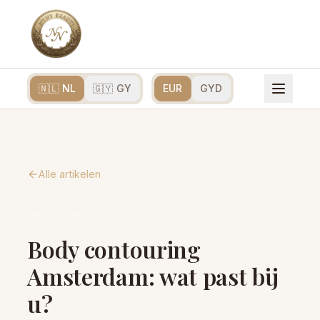
🇳🇱 NL
🇬🇾 GY
EUR
GYD
Alle artikelen
11 juni 2026
Body contouring
Amsterdam: wat past bij
u?