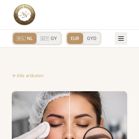
🇳🇱 NL
🇬🇾 GY
EUR
GYD
Alle artikelen