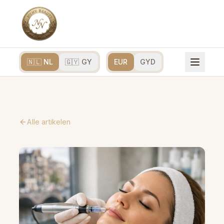
🇳🇱 NL
🇬🇾 GY
EUR
GYD
Alle artikelen