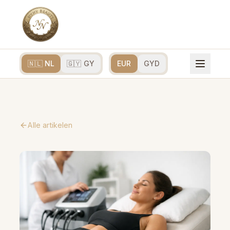
🇳🇱 NL
🇬🇾 GY
EUR
GYD
Alle artikelen