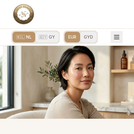
🇳🇱 NL
🇬🇾 GY
EUR
GYD