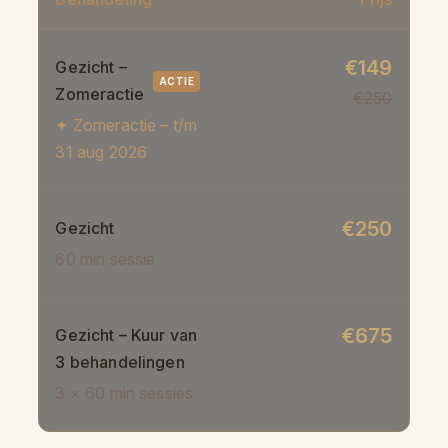
€149
Gezicht –
ACTIE
Zomeractie
€250
✦
Zomeractie – t/m
31 aug 2026
€250
Gezicht
60 min sessie
€675
Gezicht – Kuur van
3 behandelingen
3 × 60 min sessies