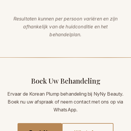
gecombineerd met andere
huidbehandelingen afhankelijk van uw
Resultaten kunnen per persoon variëren en zijn
doelen. Wij adviseren u tijdens uw
afhankelijk van de huidconditie en het
consultatie.
behandelplan.
Boek Uw Behandeling
Ervaar de Korean Plump behandeling bij NyNy Beauty.
Boek nu uw afspraak of neem contact met ons op via
WhatsApp.