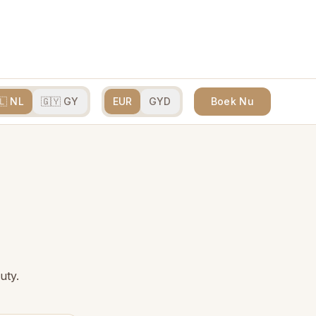
🇱 NL
🇬🇾 GY
EUR
GYD
Boek Nu
uty.