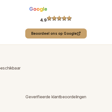
Google
Beoordelingen
4.9
(
0
)
Beoordeel ons op Google
beschikbaar
Geverifieerde klantbeoordelingen